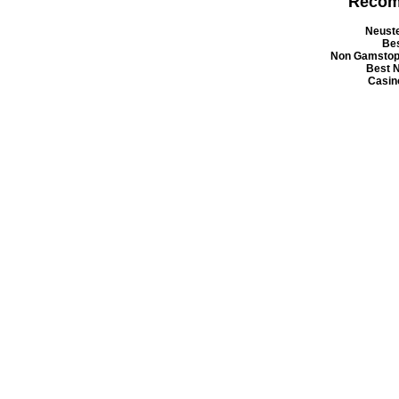
Recom
Neuste
Bes
Non Gamstop
Best 
Casin