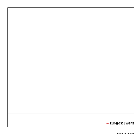
zur�ck
|
weit