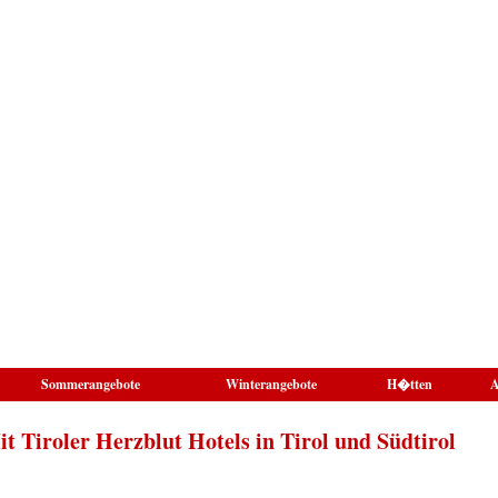
Sommerangebote
Winterangebote
H�tten
A
t Tiroler Herzblut Hotels in Tirol und Südtirol