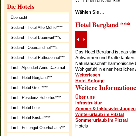
Wir freuen uns auf Sie!
Die Hotels
Wählen Sie ...
Übersicht
Hotel Bergland ***
Südtirol - Hotel Alte Mühle****
Südtirol - Hotel Baumwirt***s
Südtirol - Oberraindlhof***s
Das Hotel Bergland ist das st
Aufwärmen und Kräfte tanken. E
Südtirol - Hotel Pattissenhof***
Naturlandschaft harmonische 
Tirol - Alpendorf Anno Dazumal
Wohlgefühl in einer herzlichen
Weiterlesen
Tirol - Hotel Bergland***
Hotel Anfrage
Weitere Information
Tirol - Hotel Greil ****
Über uns
Tirol - Residenz Hubertus****
Infrastruktur
Tirol - Hotel Lenz
Zimmer & Inklusivleistungen
Winterurlaub im Pitztal
Tirol - Hotel Kristall****
Sommerurlaub im Pitztal
Hotels
Tirol - Feriengut Oberhabach***