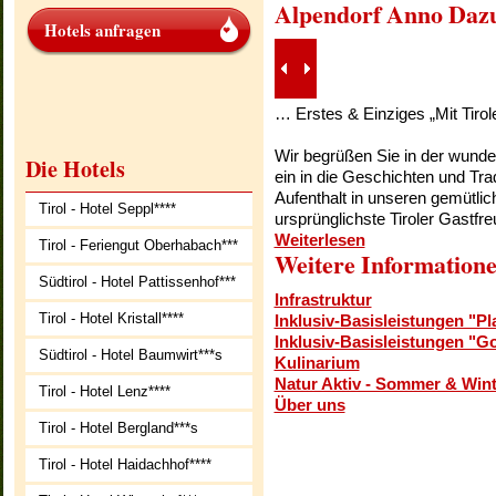
Alpendorf Anno Daz
Hotels anfragen
… Erstes & Einziges „Mit Tiroler
Wir begrüßen Sie in der wund
Die Hotels
ein in die Geschichten und Tra
Aufenthalt in unseren gemütlic
Tirol - Hotel Seppl****
ursprünglichste Tiroler Gastfre
Weiterlesen
Tirol - Feriengut Oberhabach***
Weitere Information
Südtirol - Hotel Pattissenhof***
Infrastruktur
Tirol - Hotel Kristall****
Inklusiv-Basisleistungen "Pl
Inklusiv-Basisleistungen "G
Südtirol - Hotel Baumwirt***s
Kulinarium
Natur Aktiv - Sommer & Wint
Tirol - Hotel Lenz****
Über uns
Tirol - Hotel Bergland***s
Tirol - Hotel Haidachhof****