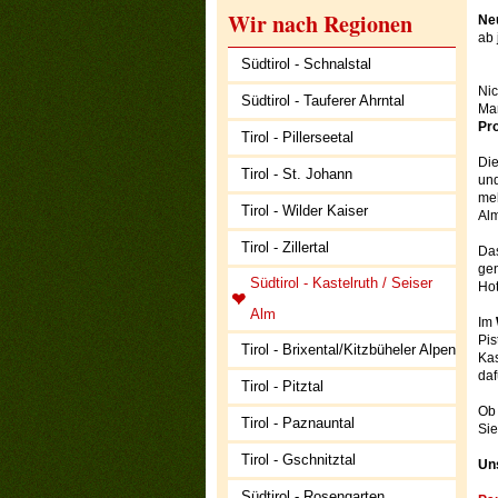
Wir nach Regionen
Ne
ab 
Südtirol - Schnalstal
Nic
Südtirol - Tauferer Ahrntal
Mar
Pr
Tirol - Pillerseetal
Die
Tirol - St. Johann
und
me
Tirol - Wilder Kaiser
Alm
Tirol - Zillertal
Das
gen
Südtirol - Kastelruth / Seiser
Hot
Alm
Im
Pis
Tirol - Brixental/Kitzbüheler Alpen
Kas
daf
Tirol - Pitztal
Ob 
Tirol - Paznauntal
Sie
Tirol - Gschnitztal
Uns
Südtirol - Rosengarten