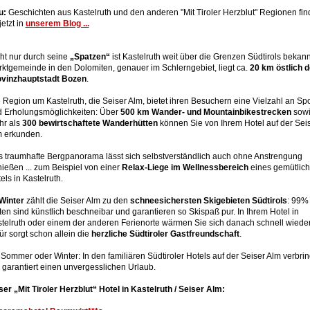
u:
Geschichten aus Kastelruth und den anderen "Mit Tiroler Herzblut" Regionen find
jetzt in
unserem Blog ...
ht nur durch seine
„Spatzen“
ist Kastelruth weit über die Grenzen Südtirols bekann
ktgemeinde in den Dolomiten, genauer im Schlerngebiet, liegt ca.
20 km östlich d
ovinzhauptstadt Bozen
.
 Region um Kastelruth, die Seiser Alm, bietet ihren Besuchern eine Vielzahl an Spo
 Erholungsmöglichkeiten: Über
500 km Wander- und Mountainbikestrecken
sow
hr als
300 bewirtschaftete Wanderhütten
können Sie von Ihrem Hotel auf der Sei
 erkunden.
 traumhafte Bergpanorama lässt sich selbstverständlich auch ohne Anstrengung
ießen ... zum Beispiel von einer
Relax-Liege im Wellnessbereich
eines gemütlic
els in Kastelruth.
Winter
zählt die Seiser Alm zu den
schneesichersten Skigebieten Südtirols
: 99%
ten sind künstlich beschneibar und garantieren so Skispaß pur. In Ihrem Hotel in
telruth oder einem der anderen Ferienorte wärmen Sie sich danach schnell wieder
ür sorgt schon allein die
herzliche Südtiroler Gastfreundschaft
.
Sommer oder Winter: In den familiären Südtiroler Hotels auf der Seiser Alm verbri
 garantiert einen unvergesslichen Urlaub.
er „Mit Tiroler Herzblut“ Hotel in Kastelruth / Seiser Alm: