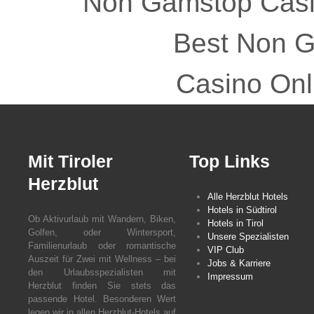
Non Gamstop Cas
Best Non 
Casino Onl
Mit Tiroler
Top Links
Herzblut
Alle Herzblut Hotels
Hotels in Südtirol
Ob Aktivurlaub mit Wandern, Biken,
Hotels in Tirol
Golfen, oder Wintersport,
Unsere Spezialisten
Familienurlaub oder romantische
VIP Club
Auszeit für Zwei mit Wellness – bei
Jobs & Karriere
den Urlaubsspezialisten mit
Impressum
Herzblut finden Sie stets das
passende Hotel.
Besonderen Wert
legen wir in allen Herzblut-Hotels auf