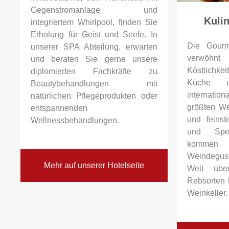
Gegenstromanlage und
Kuli
integriertem Whirlpool, finden Sie
Erholung für Geist und Seele. In
Die Gour
unserer SPA Abteilung, erwarten
verwöhnt
und beraten Sie gerne unsere
Köstlichke
diplomierten Fachkräfte zu
Küche u
Beautybehandlungen mit
internation
natürlichen Pflegeprodukten oder
größten We
entspannenden
und feinst
Wellnessbehandlungen.
und Spei
komme
Weindegust
Mehr auf unserer Hotelseite
Weit übe
Rebsorten 
Weinkeller.