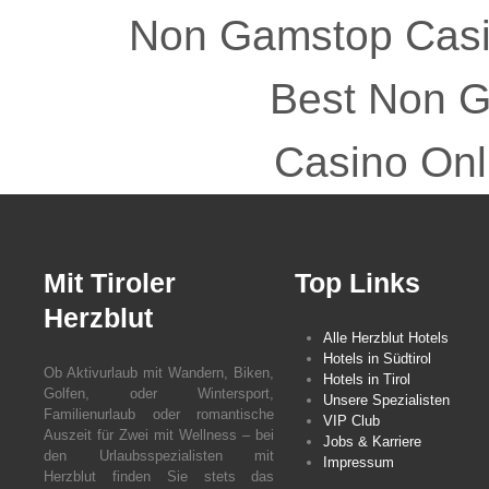
Non Gamstop Cas
Best Non 
Casino Onl
Mit Tiroler
Top Links
Herzblut
Alle Herzblut Hotels
Hotels in Südtirol
Ob Aktivurlaub mit Wandern, Biken,
Hotels in Tirol
Golfen, oder Wintersport,
Unsere Spezialisten
Familienurlaub oder romantische
VIP Club
Auszeit für Zwei mit Wellness – bei
Jobs & Karriere
den Urlaubsspezialisten mit
Impressum
Herzblut finden Sie stets das