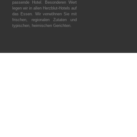
passende Hotel.
Besonderen Wert
legen wir in allen Herzblut-Hotels auf
das Essen. Wir verwöhnen Sie mit
frischen, regionalen Zutaten und
typischen, heimischen Gerichten.