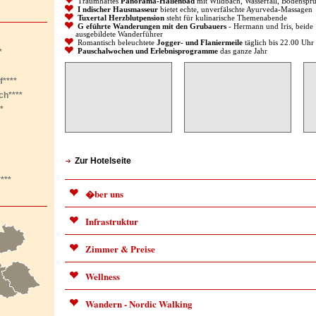
Traumhaftes
Panorama-Hallenbad
mit Wildbach, Wasserfall, Bodensprud
I
n
discher
Hausmasseur
bietet echte, unverfälschte Ayurveda-Massagen
Tuxertal Herzblutpension
steht für kulinarische Themenabende
G
eführte Wanderungen mit den Grubauers
- Hermann und Iris, beide
ausgebildete Wanderführer
Romantisch beleuchtete
Jogger- und Flaniermeile
täglich bis 22.00 Uhr
*
Pauschalwochen
und Erlebnisprogramme
das ganze Jahr
****
ch****
*
Zur Hotelseite
***
�ber uns
Infrastruktur
Zimmer & Preise
Wellness
Wandern - Nordic Walking