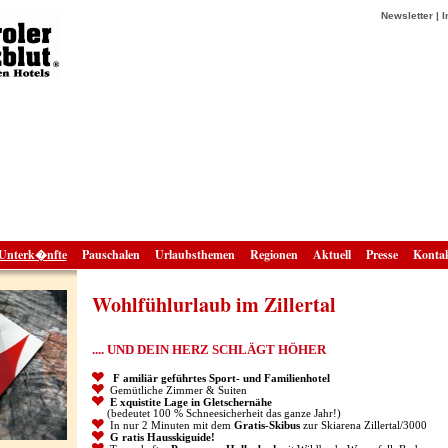
Newsletter
|
I
Unterk�nfte
Pauschalen
Urlaubsthemen
Regionen
Aktuell
Presse
Konta
Wohlfühlurlaub im Zillertal
.... UND DEIN HERZ SCHLÄGT HÖHER
F
a
miliär geführtes Sport- und Familienhotel
Gemütliche Zimmer & Suiten
E
xquistite
Lage in Gletschernähe
(bedeutet
1
00 % Schneesicherheit das ganze Jahr!)
In nur 2 Minuten
mit dem
Gratis-Skibus
zur Skiarena Zillertal/3000
G
ratis
Hausskiguide!