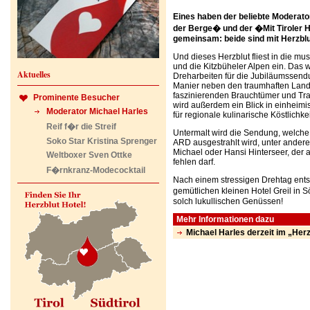
Eines haben der beliebte Moderat
der Berge� und der �Mit Tiroler H
gemeinsam: beide sind mit Herzblut
Und dieses Herzblut fliest in die m
und die Kitzbüheler Alpen ein. Das w
Aktuelles
Dreharbeiten für die Jubiläumssend
Manier neben den traumhaften Landsc
faszinierenden Brauchtümer und Trad
Prominente Besucher
wird außerdem ein Blick in einheim
Moderator Michael Harles
für regionale kulinarische Köstlichke
Reif f�r die Streif
Untermalt wird die Sendung, welc
Soko Star Kristina Sprenger
ARD ausgestrahlt wird, unter ander
Michael oder Hansi Hinterseer, der a
Weltboxer Sven Ottke
fehlen darf.
F�rnkranz-Modecocktail
Nach einem stressigen Drehtag ent
gemütlichen kleinen Hotel Greil in Sö
solch lukullischen Genüssen!
Mehr Informationen dazu
Michael Harles derzeit im „Herzb