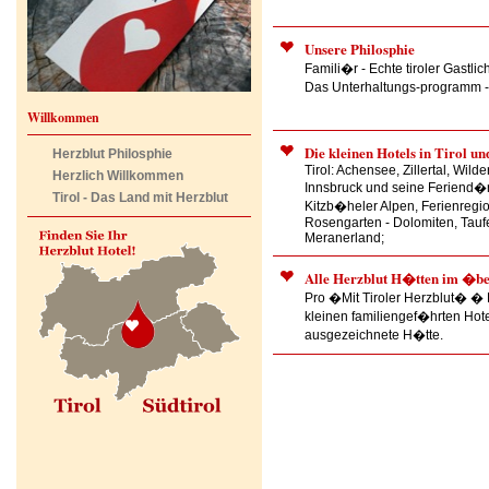
Unsere Philosphie
Famili�r - Echte tiroler Gastlic
Das Unterhaltungs-programm -
Willkommen
Die kleinen Hotels in Tirol u
Herzblut Philosphie
Tirol: Achensee, Zillertal, Wild
Herzlich Willkommen
Innsbruck und seine Feriend�rf
Tirol - Das Land mit Herzblut
Kitzb�heler Alpen, Ferienregio
Rosengarten - Dolomiten, Taufer
Meranerland;
Alle Herzblut H�tten im �be
Pro �Mit Tiroler Herzblut� �
kleinen familiengef�hrten Hotel
ausgezeichnete H�tte.