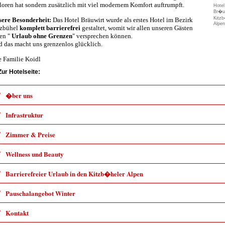
loren hat sondern zusätzlich mit viel modernem Komfort auftrumpft.
Hotel
Br�uw
Kitzb
ere Besonderheit:
Das
Hotel Bräuwirt wurde als erstes Hotel im Bezirk
Alpen
tzbühel
komplett barrierefrei
gestaltet, womit wir allen unseren Gästen
en "
Urlaub ohne Grenzen
" versprechen können.
 das macht uns grenzenlos glücklich.
e Familie Koidl
Zur Hotelseite:
�ber uns
Infrastruktur
Zimmer & Preise
Wellness und Beauty
Barrierefreier Urlaub in den Kitzb�heler Alpen
Pauschalangebot Winter
Kontakt