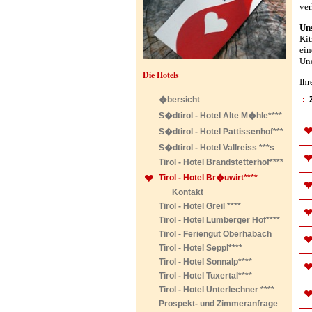
ver
Uns
Ki
ein
Und
Die Hotels
Ihr
�bersicht
S�dtirol - Hotel Alte M�hle****
S�dtirol - Hotel Pattissenhof***
S�dtirol - Hotel Vallreiss ***s
Tirol - Hotel Brandstetterhof****
Tirol - Hotel Br�uwirt****
Kontakt
Tirol - Hotel Greil ****
Tirol - Hotel Lumberger Hof****
Tirol - Feriengut Oberhabach
Tirol - Hotel Seppl****
Tirol - Hotel Sonnalp****
Tirol - Hotel Tuxertal****
Tirol - Hotel Unterlechner ****
Prospekt- und Zimmeranfrage