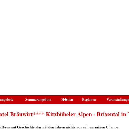
angebote
Sommerangebote
H�tten
Regionen
Veranstaltung
tel Bräuwirt**** Kitzbüheler Alpen - Brixental in 
 Haus mit Geschichte
, das mit den Jahren nichts von seinem urigen Charme