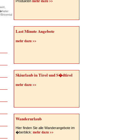
mehr dazu >>
Produkten
irt,
�heler
/Brixental
Last Minute Angebote
mehr dazu >>
Skiurlaub in Tirol und S�dtirol
mehr dazu >>
Wanderurlaub
Hier finden Sie alle Wanderangebote im
mehr dazu >>
�berblick: