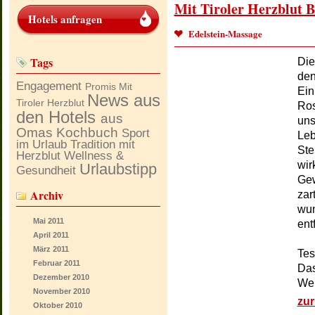
Mit Tiroler Herzblut B
Hotels anfragen
Edelstein-Massage
Tags
Die
den
Engagement
Promis
Mit
Ein
News aus
Tiroler Herzblut
Ros
den Hotels
aus
uns
Omas Kochbuch
Sport
Leb
im Urlaub
Tradition mit
Ste
Herzblut
Wellness &
wir
Urlaubstipp
Gesundheit
Gew
Archiv
zar
wun
Mai
2011
entf
April
2011
März
2011
Tes
Februar
2011
Das
Dezember
2010
Wel
November
2010
zu
Oktober
2010