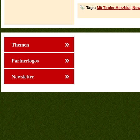
Tags:
Mit Tiroler Herzblut
,
New
Themen
Partnerlogos
Newsletter