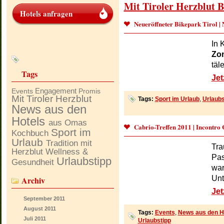
Mit Tiroler Herzblut B
Hotels anfragen
Neueröffneter Bikepark Tirol |
In 
Zo
täl
Tags
Jet
Engagement
Events
Promis
Mit Tiroler Herzblut
Tags:
Sport im Urlaub
,
Urlaubs
News aus den
Hotels
aus Omas
Cabrio-Treffen 2011 | Incontro
Sport im
Kochbuch
Urlaub
Tradition mit
Tra
Herzblut
Wellness &
Pas
Urlaubstipp
Gesundheit
war
Unt
Archiv
Jet
September
2011
August
2011
Tags:
Events
,
News aus den H
Juli
2011
Urlaubstipp