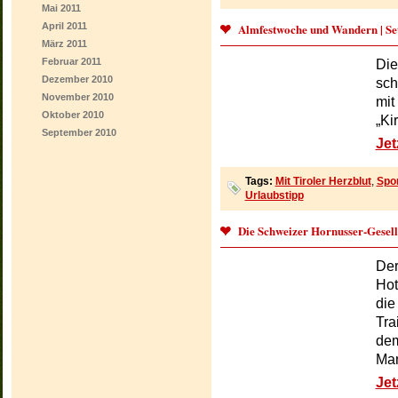
Mai
2011
April
2011
Almfestwoche und Wandern | Sett
März
2011
Februar
2011
Die
Dezember
2010
sch
November
2010
mit
Oktober
2010
„Ki
September
2010
Jet
Tags:
Mit Tiroler Herzblut
,
Spor
Urlaubstipp
Die Schweizer Hornusser-Gesells
Der
Hot
die
Tra
dem
Man
Jet