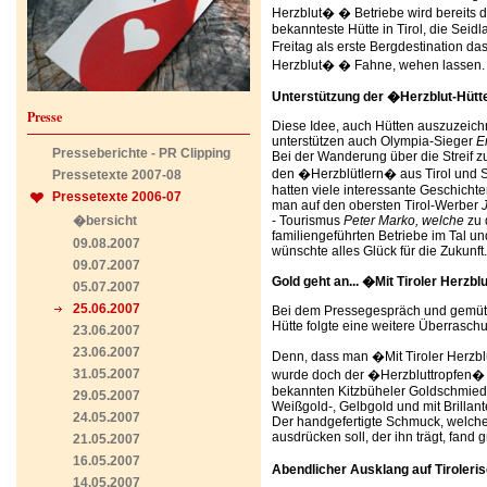
Herzblut� � Betriebe wird bereits de
bekannteste Hütte in Tirol, die Seidl
Freitag als erste Bergdestination das
Herzblut� � Fahne, wehen lassen.
Unterstützung der �Herzblut-Hütt
Presse
Diese Idee, auch Hütten auszuzeichn
unterstützen auch Olympia-Sieger
E
Presseberichte - PR Clipping
Bei der Wanderung über die Streif z
den �Herzblütlern� aus Tirol und Sü
Pressetexte 2007-08
hatten viele interessante Geschichte
Pressetexte 2006-07
man auf den obersten Tirol-Werber
�bersicht
- Tourismus
Peter Marko, welche
zu 
familiengeführten Betriebe im Tal 
09.08.2007
wünschte alles Glück für die Zukunft.
09.07.2007
Gold geht an... �Mit Tiroler Herzbl
05.07.2007
25.06.2007
Bei dem Pressegespräch und gemüt
Hütte folgte eine weitere Überrasch
23.06.2007
23.06.2007
Denn, dass man �Mit Tiroler Herzblu
31.05.2007
wurde doch der �Herzbluttropfen� a
bekannten Kitzbüheler Goldschmiedi
29.05.2007
Weißgold-, Gelbgold und mit Brilla
24.05.2007
Der handgefertigte Schmuck, welche
ausdrücken soll, der ihn trägt, fand
21.05.2007
16.05.2007
Abendlicher Ausklang auf Tiroler
14.05.2007